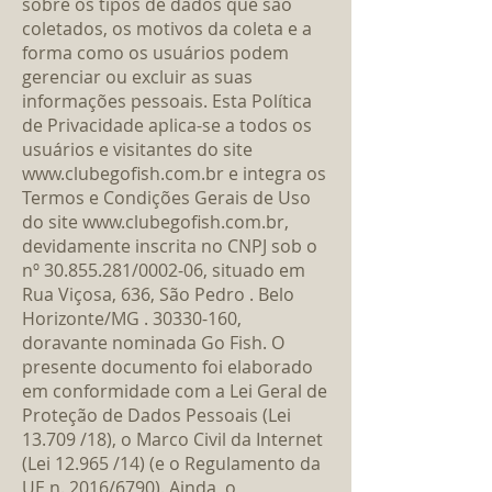
sobre os tipos de dados que são
coletados, os motivos da coleta e a
forma como os usuários podem
gerenciar ou excluir as suas
informações pessoais. Esta Política
de Privacidade aplica-se a todos os
usuários e visitantes do site
www.clubegofish.com.br
e integra os
Termos e Condições Gerais de Uso
do site
www.clubegofish.com.br
,
devidamente inscrita no CNPJ sob o
nº
30.855.281
/0002-06, situado em
Rua Viçosa, 636, São Pedro . Belo
Horizonte/MG .
30330-160
,
doravante nominada Go Fish. O
presente documento foi elaborado
em conformidade com a Lei Geral de
Proteção de Dados Pessoais (Lei
13.709 /18), o Marco Civil da Internet
(Lei 12.965 /14) (e o Regulamento da
UE n. 2016/6790). Ainda, o