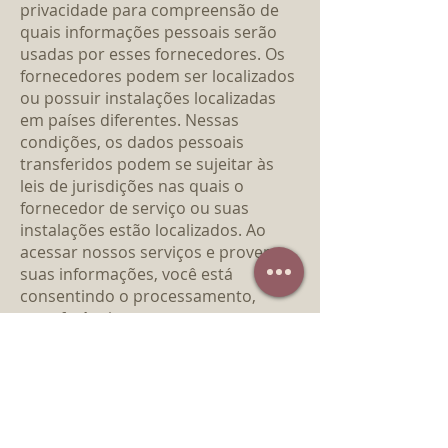
privacidade para compreensão de
quais informações pessoais serão
usadas por esses fornecedores. Os
fornecedores podem ser localizados
ou possuir instalações localizadas
em países diferentes. Nessas
condições, os dados pessoais
transferidos podem se sujeitar às
leis de jurisdições nas quais o
fornecedor de serviço ou suas
instalações estão localizados. Ao
acessar nossos serviços e prover
suas informações, você está
consentindo o processamento,
transferência e armazenamento
desta informação em outros países.
Ao ser redirecionado para um
aplicativo ou site de terceiros, você
não será mais regido por essa
Política de Privacidade ou pelos